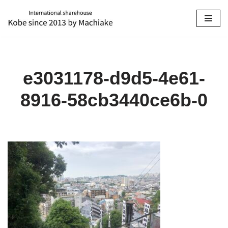
コ
ン
テ
ン
e3031178-d9d5-4e61-
ツ
へ
8916-58cb3440ce6b-0
ス
キ
ッ
プ