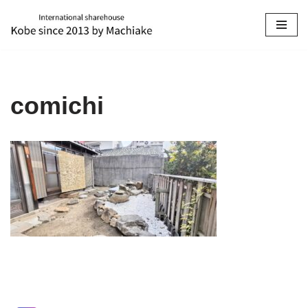
コ
ン
テ
ン
comichi
ツ
へ
ス
キ
ッ
プ