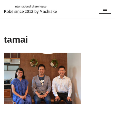
コ
ン
テ
ン
tamai
ツ
へ
ス
キ
ッ
プ