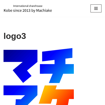
コ
ン
テ
ン
logo3
ツ
へ
ス
キ
ッ
プ