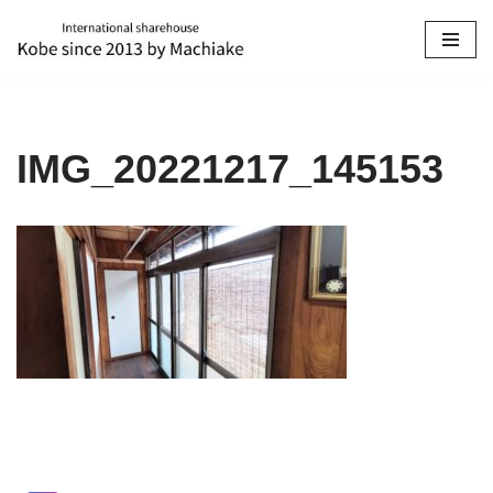
コ
ン
テ
ン
IMG_20221217_145153
ツ
へ
ス
キ
ッ
プ