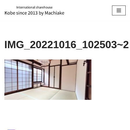
コ
ン
テ
ン
IMG_20221016_102503~2
ツ
へ
ス
キ
ッ
プ