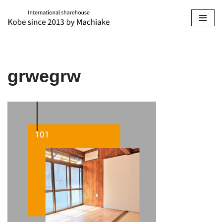
コ
ン
テ
ン
grwegrw
ツ
へ
ス
キ
ッ
プ