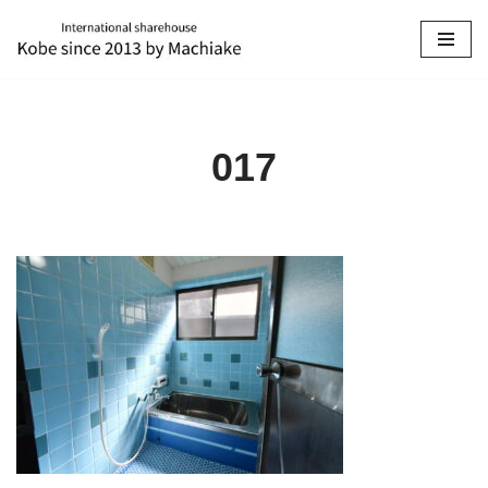
コ
ン
テ
ン
017
ツ
へ
ス
キ
ッ
プ