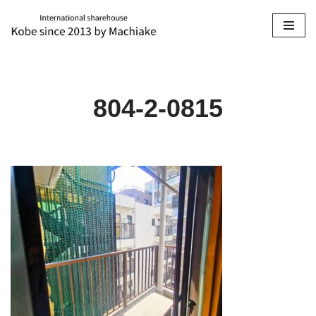
コ
ン
テ
ン
804-2-0815
ツ
へ
ス
キ
ッ
プ