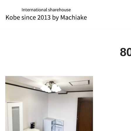
コ
ン
テ
ン
ツ
8
へ
ス
キ
ッ
プ