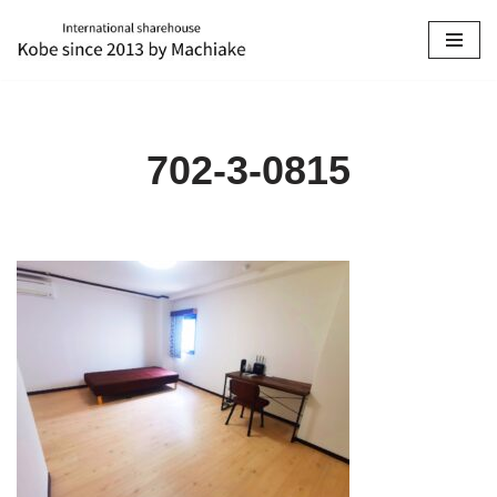
コ
ン
テ
ン
702-3-0815
ツ
へ
ス
キ
ッ
プ