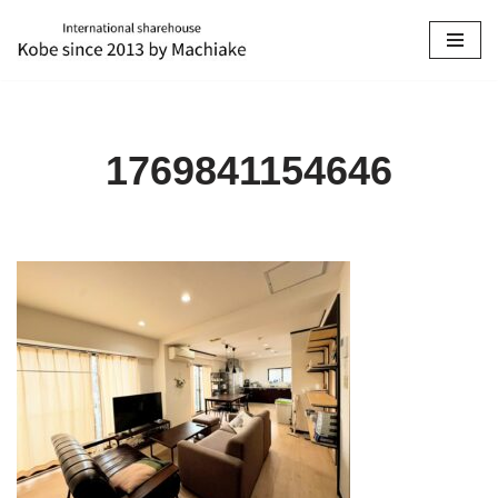
コ
ン
テ
ン
1769841154646
ツ
へ
ス
キ
ッ
プ