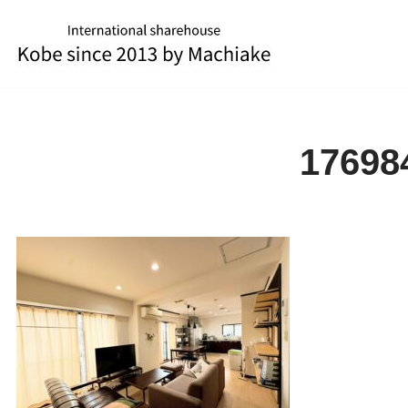
コ
ン
テ
ン
ツ
17698
へ
ス
キ
ッ
プ