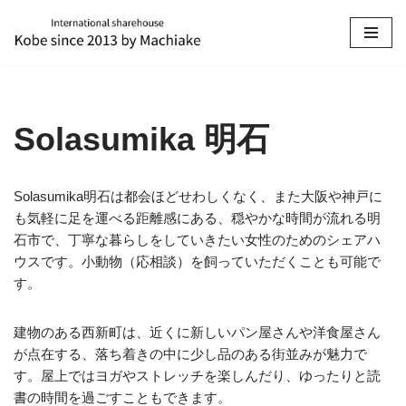
コ
ン
テ
ン
Solasumika 明石
ツ
へ
ス
Solasumika明石は都会ほどせわしくなく、また大阪や神戸に
キ
も気軽に足を運べる距離感にある、穏やかな時間が流れる明
ッ
石市で、丁寧な暮らしをしていきたい女性のためのシェアハ
プ
ウスです。小動物（応相談）を飼っていただくことも可能で
す。
建物のある西新町は、近くに新しいパン屋さんや洋食屋さん
が点在する、落ち着きの中に少し品のある街並みが魅力で
す。屋上ではヨガやストレッチを楽しんだり、ゆったりと読
書の時間を過ごすこともできます。