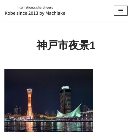
コ
ン
テ
ン
神戸市夜景1
ツ
へ
ス
キ
ッ
プ