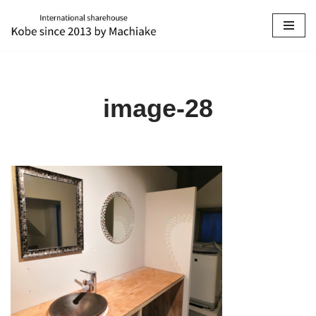
コ
ン
テ
ン
image-28
ツ
へ
ス
キ
ッ
プ