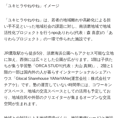
「ユキヒラやねやね」イメージ
「ユキヒラやねやね」は、若者の地域離れや高齢化による担
い手不足といった地域社会の課題に対し、南須磨地域で地域
活性化プロジェクトを行うnpoありわら(代表：森 喜彦)の「あ
りわらプロジェクト」の一環で作られた施設です。
JR鷹取駅から徒歩5分、須磨海浜公園へもアクセス可能な立地
に加え、西側には広々とした公園が広がります。1階は子供た
ちが集う学習塾「ORCA STUDY(代表：大山 真輝)」、2階と1
階の一部は国内外の人が暮らすインターナショナルシェアハ
ウス「Glocal Sharehouse YANeYANe(運営会社：株式会社マ
チアケ)」です。塾の運営していない時間帯には、コワーキン
グスペース、地域の交流スペースとしての活用も予定してお
り、地域住民や外部のクリエイターが集まるオープンな交流
空間が生まれます。
地域との対話による地域環境づくり、施設整備(ハード)と施設