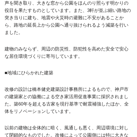
声を聞き取り、大きな窓から公園をほんのり照らす明かりの
役目を果たすものとしています。また、3軒が並ぶ細い路地の
突き当りに建ち、地震や火災時の避難に不安があることか
ら、路地の延長上から公園へ通り抜けられるよう減築を行い
ました。
建物のみならず、周辺の防災性、防犯性を高めた安全で安心
な居住環境づくりに寄与しています。
■地域にひらかれた建築
改修の設計は橋本健史建築設計事務所によるもので、神戸市
の建築家との協働による空き家活用促進事業に採択されまし
た。築60年を超える古家を現行基準で耐震補強したほか、全
体をリノベーションしています。
以前の建物は全体的に暗く、風通しも悪く、周辺環境に対し
て閉鎖的なものでした。改修によって公園側には特に大きな