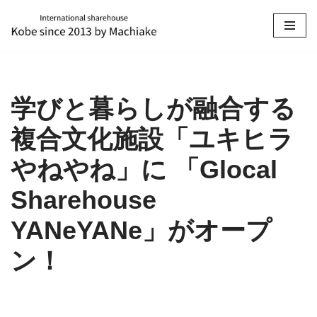
コ
ン
テ
ン
学びと暮らしが融合する
ツ
へ
複合文化施設「ユキヒラ
ス
キ
やねやね」に 「Glocal
ッ
プ
Sharehouse
YANeYANe」がオープ
ン！