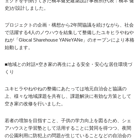
ェクトを手掛けてきた橋本健史建築設計事務所(代表：橋本 健
史)が設計しました。
プロジェクトの企画・構想から2年間協議を続けながら、社会
で活躍する4人のノウハウを結集して整備したユキヒラやねや
ねが「Glocal Sharehouse YANeYANe」のオープンにより本格
始動します。
■地域との対話×空き家の再生による安全・安心な居住環境づ
くり
ユキヒラやねやねの整備にあたっては地元自治会と協議の
上、様々な地域課題を共有し、課題解決に有効な方策として
空き家の改修を行いました。
若者の増加を目指すこと、子供の学力向上を図るため、シェ
アハウスと学習塾として活用することに賛同を得つつ、夜間
の公園利用に防犯上の問題が生じていることなどの自治会の