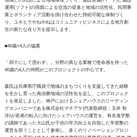
運用(ソフト)の両面による交流の促進と地域の活性化、民間事
業とボランティア活動を掛け合わせた持続可能な体制づく
り、ユキヒラやねやねはコミュニティビジネスによる地方創
生の新たな在り方を提示します。
■40歳×4人の協業
「四十にして惑わず」。分野の異なる業種で使命感を持った
40歳の4人の仲間がこのプロジェクトの中心です。
森氏は兵庫県庁職員で地域のまちづくりを支援してきた経験
を生かし育った南須磨地域の活性化を志し、このプロジェク
トを発足しました。神戸におけるシェアハウスのリーディン
グカンパニーである株式会社マチアケ(代表取締役：玉井 智
洋)が若者の転入に向けたシェアハウスの運営を、有名進学塾
の講師であった大山氏が子供の学力向上を目指した学習塾の
運営を担うこととして参画し、多くのリノベーションプロジ