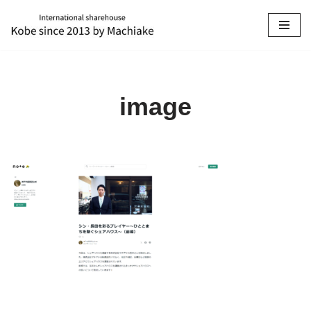
コ
ン
テ
ン
image
ツ
へ
ス
キ
ッ
プ