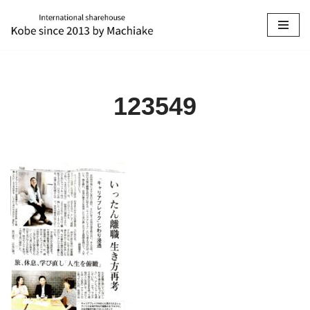
コ
ン
テ
ン
123549
ツ
へ
ス
キ
ッ
プ