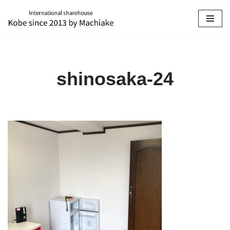
コ
ン
テ
ン
shinosaka-24
ツ
へ
ス
キ
ッ
プ