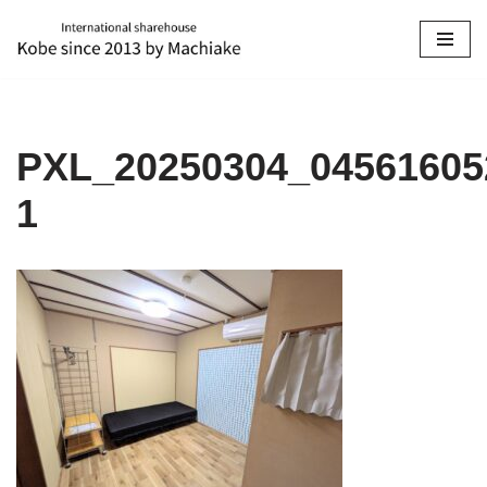
コ
ン
テ
ン
PXL_20250304_04561605
ツ
へ
1
ス
キ
ッ
プ