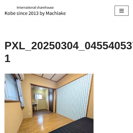
コ
ン
テ
ン
PXL_20250304_04554053
ツ
へ
1
ス
キ
ッ
プ