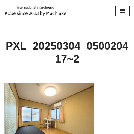
コ
ン
テ
ン
PXL_20250304_0500204
ツ
へ
17~2
ス
キ
ッ
プ