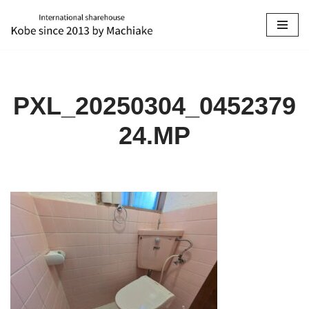
コ
ン
テ
ン
PXL_20250304_0452379
ツ
へ
24.MP
ス
キ
ッ
プ