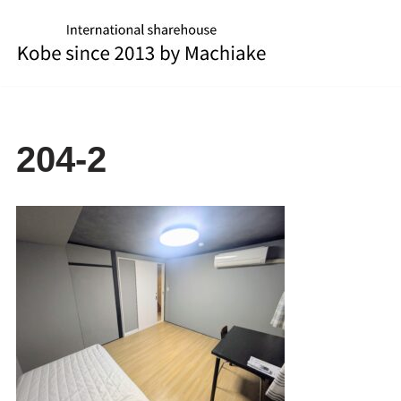
コ
ン
テ
ン
ツ
204-2
へ
ス
キ
ッ
プ